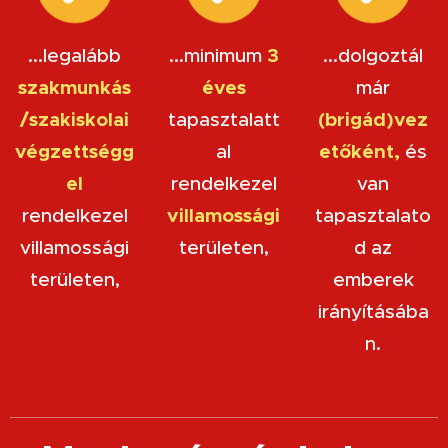
3
...legalább
...minimum
...dolgoztál
szakmunkás
éves
már
/szakiskolai
(brigád)vez
tapasztalatt
végzettségg
etőként,
al
és
el
rendelkezel
van
villamossági
rendelkezel
tapasztalato
villamossági
területen,
d az
területen,
emberek
irányításába
n.