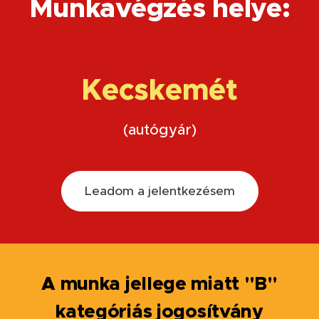
Munkavégzés helye:
Kecskemét
(autógyár)
Leadom a jelentkezésem
A munka jellege miatt "B"
kategóriás jogosítvány