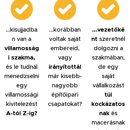
...kisujjadba
...korábban
...vezetőké
n van a
voltak saját
nt
szeretnél
villamosság
embereid,
dolgozni a
i szakma,
vagy
szakmában,
és le tudnál
irányítottál
de egy
menedzselni
már kisebb-
saját
egy
nagyobb
vállalkozást
villamossági
építőipari
túl
kivitelezést
csapatokat?
kockázatos
A-tól Z-ig?
nak
és
macerásnak