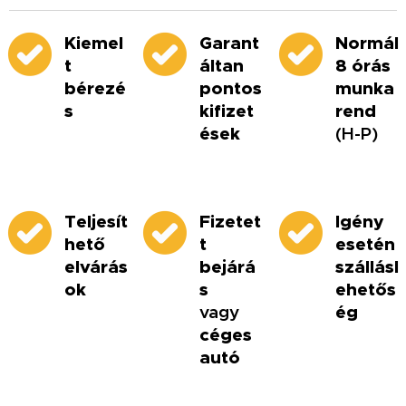
Kiemel
Garant
Normál
t
áltan
8 órás
bérezé
pontos
munka
s
kifizet
rend
ések
(H-P)
Teljesít
Fizetet
Igény
hető
t
esetén
elvárás
bejárá
szállásl
ok
s
ehetős
vagy
ég
céges
autó