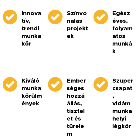
Innova
Színvo
Egész
tív,
nalas
éves,
trendi
projekt
folyam
munka
ek
atos
kör
munká
k
Kiváló
Ember
Szuper
munka
séges
csapat
körülm
hozzá
,
ények
állás,
vidám
tisztel
munka
et és
helyi
türele
légkör
m