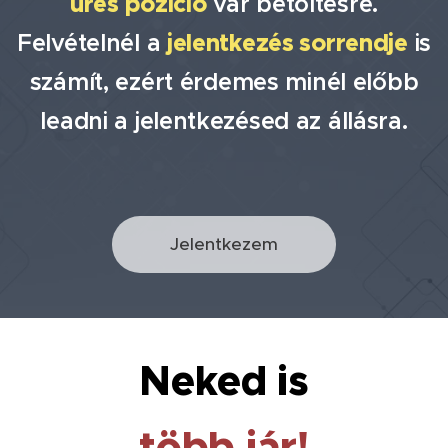
üres pozíció
vár betöltésre.
Felvételnél a
jelentkezés sorrendje
is
számít, ezért érdemes minél előbb
leadni a jelentkezésed az állásra.
Jelentkezem
Neked is
több jár!