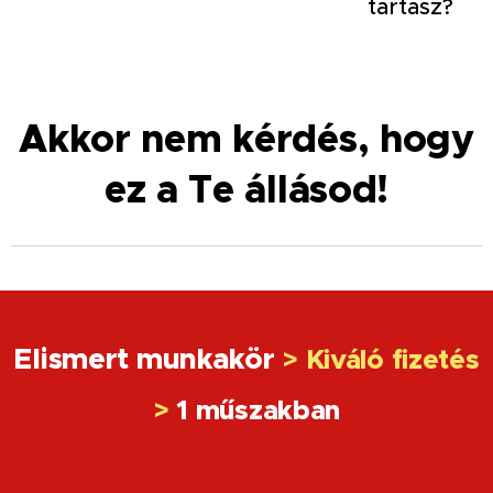
tartasz?
Akkor nem kérdés, hogy
ez a Te állásod!
Elismert munkakör
> Kiváló fizetés
>
1 műszakban