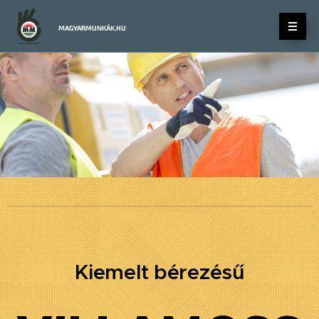
MAGYARMUNKÁK.HU
.
Kiemelt bérezésű