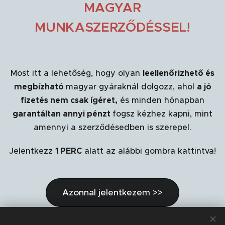
MAGYAR
MUNKASZERZŐDÉSSEL!
Most itt a lehetőség, hogy olyan
leellenőrizhető és
megbízható
magyar gyáraknál dolgozz, ahol
a jó
fizetés nem csak ígéret,
és minden hónapban
garantáltan annyi pénzt
fogsz kézhez kapni, mint
amennyi a szerződésedben is szerepel.
Jelentkezz
1 PERC
alatt az alábbi gombra kattintva!
Azonnal jelentkezem >>