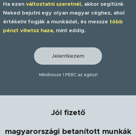
Ha ezen
változtatni szeretnél,
akkor segítünk
Neked bejutni egy olyan magyar céghez, ahol
értékelni fogják a munkádat, és messze
több
pénzt vihetsz haza,
mint eddig.
Jelentkezem
Mindössze 1 PERC az egész!
Jól fizető
magyarországi betanított munkák