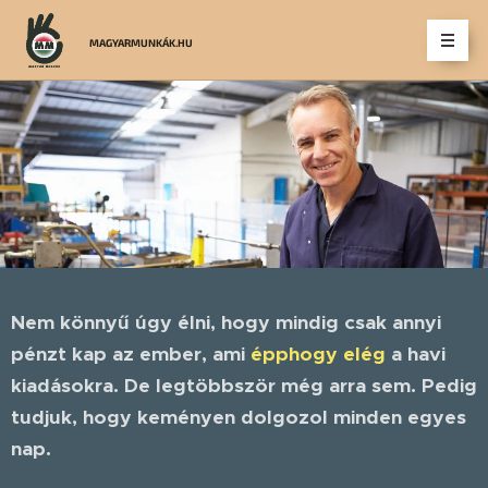
MAGYARMUNKÁK.HU
Nem könnyű úgy élni, hogy mindig csak annyi
pénzt kap az ember, ami
épphogy elég
a havi
kiadásokra. De legtöbbször még arra sem. Pedig
tudjuk, hogy keményen dolgozol minden egyes
nap.