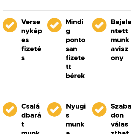
Verse
Mindi
Bejele
nykép
g
ntett
es
ponto
munk
fizeté
san
avisz
s
fizete
ony
tt
bérek
Csalá
Nyugi
Szaba
dbará
s
don
t
munk
válas
munk
a
zthat