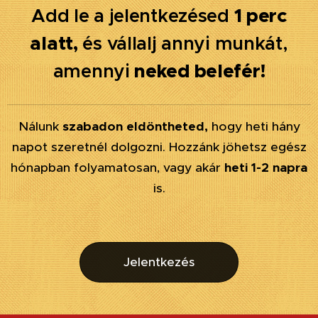
1 perc
Add le a jelentkezésed
alatt,
és vállalj annyi munkát,
neked belefér!
amennyi
Nálunk
szabadon eldöntheted,
hogy heti hány
napot szeretnél dolgozni. Hozzánk jöhetsz egész
hónapban folyamatosan, vagy akár
heti 1-2 napra
is.
Jelentkezés