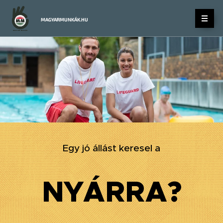
MAGYARMUNKÁK.HU
Egy jó állást keresel a
NYÁRRA?