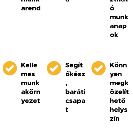
arend
ó
munk
anap
ok
Kelle
Segít
Könn
mes
őkész
yen
munk
,
megk
akörn
baráti
özelít
yezet
csapa
hető
t
helys
zín