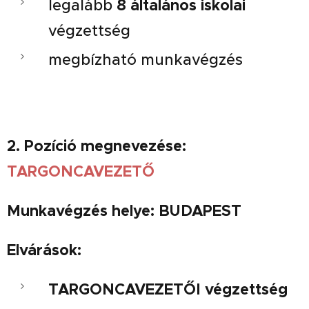
legalább
8
általános iskolai
végzettség
megbízható munkavégzés
2. Pozíció megnevezése:
TARGONCAVEZETŐ
Munkavégzés helye:
BUDAPEST
Elvárások:
TARGONCAVEZETŐI végzettség