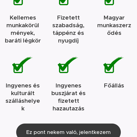
Kellemes
Fizetett
Magyar
munkakörül
szabadság,
munkaszerz
mények,
táppénz és
ődés
baráti légkör
nyugdíj
Ingyenes és
Ingyenes
Főállás
kulturált
buszjárat és
szálláshelye
fizetett
k
hazautazás
Ez pont nekem való, jelentkezem