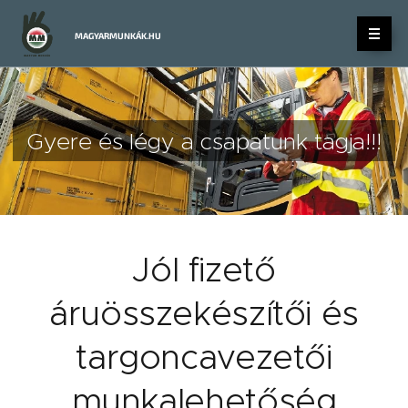
MAGYARMUNKÁK.HU
Gyere és légy a csapatunk tagja!!!
Jól fizető
áruösszekészítői és
targoncavezetői
munkalehetőség