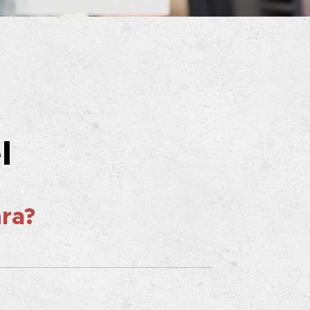
l
nra?