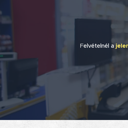
F
elvételnél a
jele