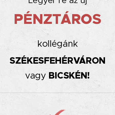
Legyél Te az új
PÉNZTÁROS
kollégánk
SZÉKESFEHÉRVÁRON
vagy
BICSKÉN!