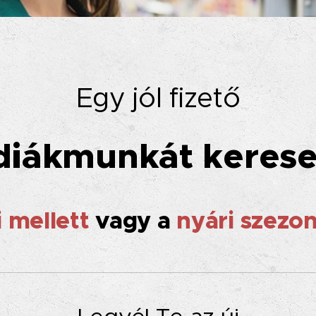
Egy jól fizető
diákmunkát kerese
i mellett
vagy a
nyári szezo