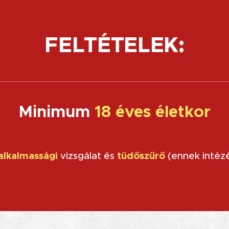
FELTÉTELEK:
Minimum
18 éves életkor
alkalmassági
vizsgálat és
tüdőszűrő
(ennek intéz