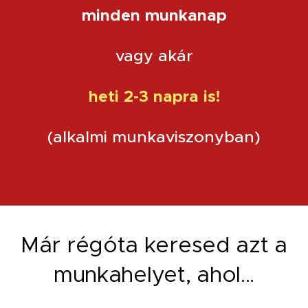
minden munkanap
vagy akár
heti 2-3 napra is!
(alkalmi munkaviszonyban)
Már régóta keresed azt a
munkahelyet, ahol...