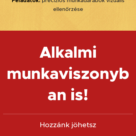
Feladatok:
precíziós munkadarabok vizuális
ellenőrzése
Alkalmi
munkaviszonyb
an is!
Hozzánk jöhetsz