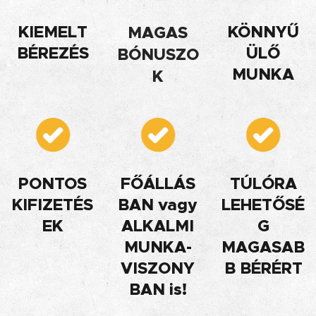
KIEMELT
KÖNNYŰ
MAGAS
BÉREZÉS
ÜLŐ
BÓNUSZO
MUNKA
K
PONTOS
FŐÁLLÁS
TÚLÓRA
KIFIZETÉS
BAN vagy
LEHETŐSÉ
EK
ALKALMI
G
MUNKA-
MAGASAB
VISZONY
B BÉRÉRT
BAN is!