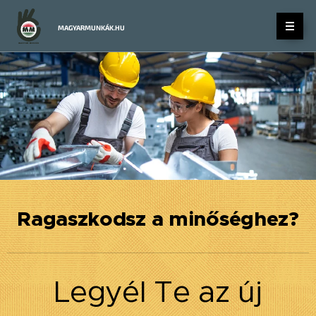
MAGYARMUNKÁK.HU
.
Ragaszkodsz
a minőséghez?
Legyél Te az új