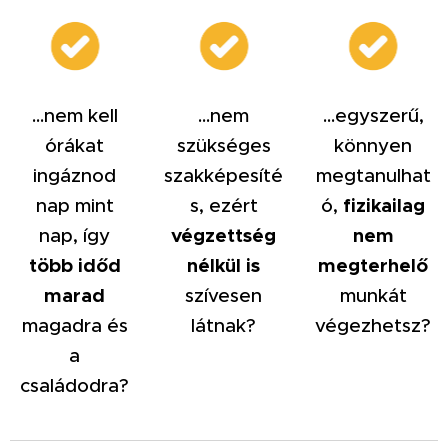
...nem kell
...nem
...egyszerű,
órákat
szükséges
könnyen
ingáznod
szakképesíté
megtanulhat
nap mint
s, ezért
ó,
fizikailag
nap, így
végzettség
nem
több időd
nélkül is
megterhelő
marad
szívesen
munkát
magadra és
látnak?
végezhetsz?
a
családodra?