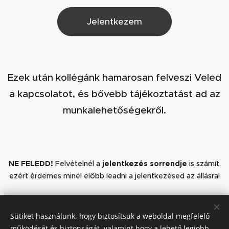
Jelentkezem
Ezek után kollégánk hamarosan felveszi Veled
a kapcsolatot, és bővebb tájékoztatást ad az
munkalehetőségekről.
NE FELEDD!
Felvételnél a
jelentkezés sorrendje
is számít,
ezért érdemes minél előbb leadni a jelentkezésed az állásra!
Adataid törlését bármikor kérheted tőlünk az
Sütiket használunk, hogy biztosítsuk a weboldal megfelelő
info@humannavigator.hu
e-mail címünkön.
működését és biztonságát, valamint hogy a lehető legjobb