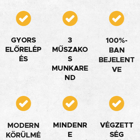
GYORS
3
100%-
ELŐRELÉP
MŰSZAKO
BAN
ÉS
S
BEJELENT
MUNKARE
VE
ND
MINDENR
VÉGZETT
MODERN
E
SÉG
KÖRÜLMÉ