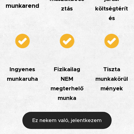
munkarend
ztás
költségtérít
és
Ingyenes
Fizikailag
Tiszta
munkaruha
NEM
munkakörül
megterhelő
mények
munka
Ez nekem való, jelentkezem