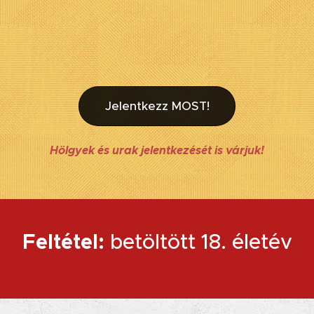
Jelentkezz MOST!
Hölgyek és urak jelentkezését is várjuk!
Feltétel:
betöltött 18. életév