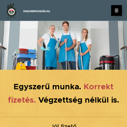
MAGYARMUNKÁK.HU
Egyszerű munka.
Korrekt
fizetés.
Végzettség nélkül is.
Jól fizető