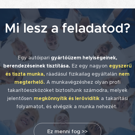
Mi lesz a feladatod?
Egy autóipari
gyártóüzem helyiségeinek,
berendezéseinek tisztítása.
Ez egy nagyon
egyszerű
és tiszta munka,
ráadásul fizikailag egyáltalán
nem
megterhelő.
A munkavégzéshez olyan profi
takarítóeszközöket biztosítunk számodra, melyek
jelentősen
megkönnyítik és lerövidítik
a takarítási
folyamatot, és elvégzik a munka nehezét.
Ez menni fog >>