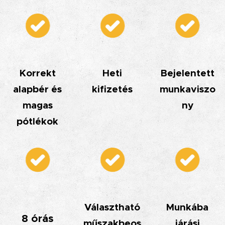
Korrekt
Heti
Bejelentett
alapbér és
kifizetés
munkaviszo
magas
ny
pótlékok
Választható
Munkába
8 órás
műszakbeos
járási