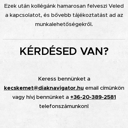
Ezek után kollégánk hamarosan felveszi Veled
a kapcsolatot, és bővebb tájékoztatást ad az
munkalehetőségekről.
KÉRDÉSED VAN?
Keress bennünket a
kecskemet@diaknavigator.hu
email címünkön
+36-20-389-2581
vagy hívj bennünket a
telefonszámunkon!