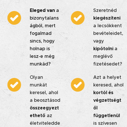
Eleged van
a
Szeretnéd
bizonytalans
kiegészíteni
ágból, mert
a lecsökkent
fogalmad
bevételeidet,
sincs, hogy
vagy
holnap is
kipótolni
a
lesz-e még
meglévő
munkád?
fizetésedet?
Olyan
Azt a helyet
munkát
keresed, ahol
keresel, ahol
kortól és
a beosztásod
végzettségt
összeegyezt
ől
ethető
az
függetlenül
életviteledde
is szívesen