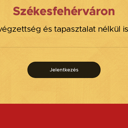
Székes
fehérváron
végzettség és tapasztalat nélkül is
Jelentkezés