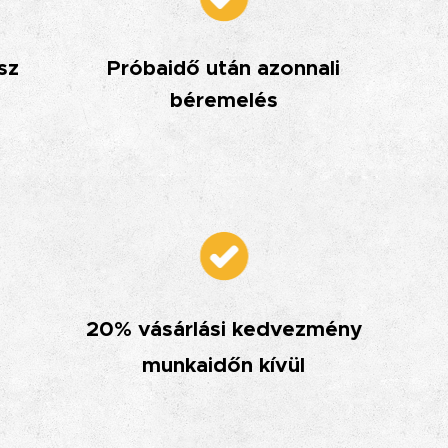
sz
Próbaidő után azonnali
béremelés
20% vásárlási kedvezmény
munkaidőn kívül