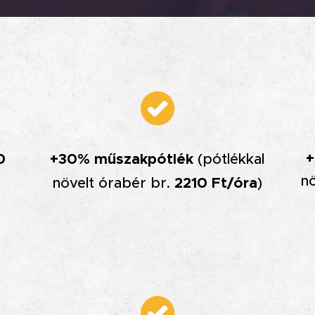
+
0
+30% műszakpótlék
(pótlékkal
n
növelt órabér br.
2210 Ft/óra
)