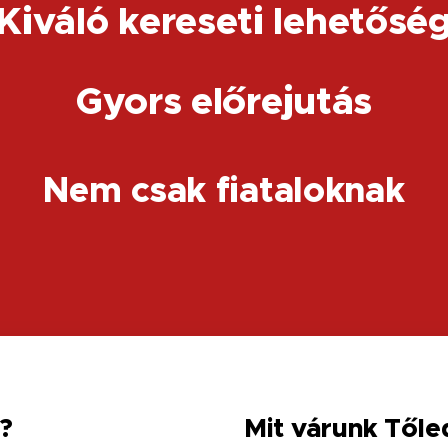
Kiváló kereseti lehetősé
Gyors előrejutás
Nem csak fiataloknak
?
Mit várunk Tőle