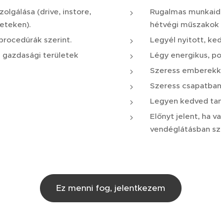
olgálása (drive, instore,
Rugalmas munkaidő v
leteken).
hétvégi műszakok i
procedúrák szerint.
Legyél nyitott, ke
a gazdasági területek
Légy energikus, poz
Szeress emberekke
Szeress csapatban
Legyen kedved tan
Előnyt jelent, ha 
vendéglátásban sz
Ez menni fog, jelentkezem