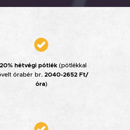
20% hétvégi pótlék
(pótlékkal
övelt órabér br.
2040-2652 Ft/
óra
)