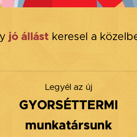
gy
jó
állást
keresel a közelb
Legyél az új
GYORSÉTTERMI
munkatársunk