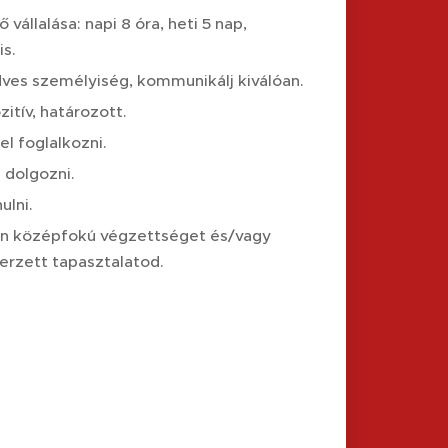
állalása: napi 8 óra, heti 5 nap,
s.
dves személyiség, kommunikálj kiválóan.
itív, határozott.
l foglalkozni.
 dolgozni.
ulni.
van középfokú végzettséget és/vagy
erzett tapasztalatod.