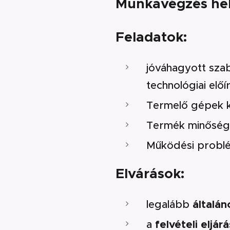
Munkavégzés hel
Feladatok:
jóváhagyott szab
technológiai elő
Termelő gépek ki
Termék minőségé
Működési problém
Elvárások:
legalább
általán
a
felvételi eljár