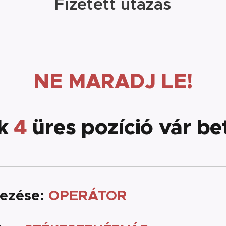
Fizetett utazás
NE MARADJ LE!
ak
4
üres pozíció
vár bet
ezése:
OPERÁTOR