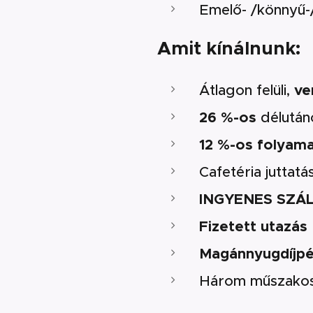
Emelő- /könnyű-
Amit kínálnunk:
Átlagon felüli,
ve
26 %-os
délután
12 %-os folyama
Cafetéria juttat
INGYENES SZÁ
Fizetett utazás
Magánnyugdíjpé
Három műszako