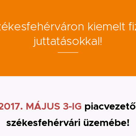
ékesfehérváron kiemelt fi
juttatásokkal!
2017. MÁJUS 3-IG
piacvezető
székesfehérvári üzemébe!