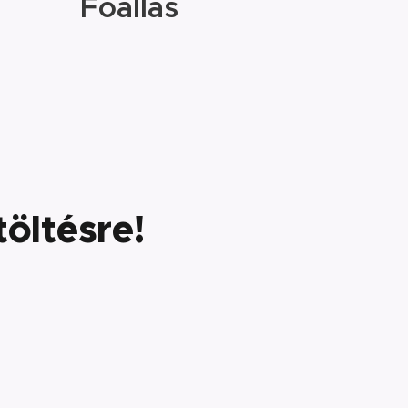
Főállás
öltésre!