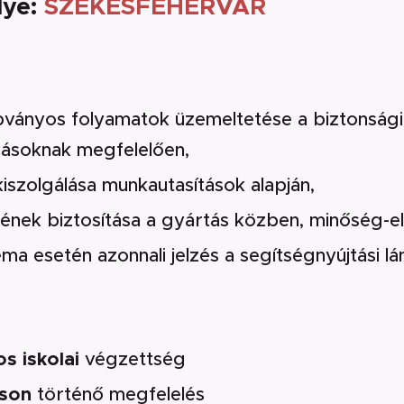
ye:
SZÉKESFEHÉRVÁR
ványos folyamatok üzemeltetése a biztonsági
írásoknak megfelelően,
szolgálása munkautasítások alapján,
nek biztosítása a gyártás közben, minőség-el
a esetén azonnali jelzés a segítségnyújtási lá
os iskolai
végzettség
áson
történő megfelelés