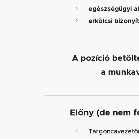
egészségügyi a
erkölcsi bizonyí
A pozíció betöl
a munka
Előny (de nem fe
Targoncavezetői