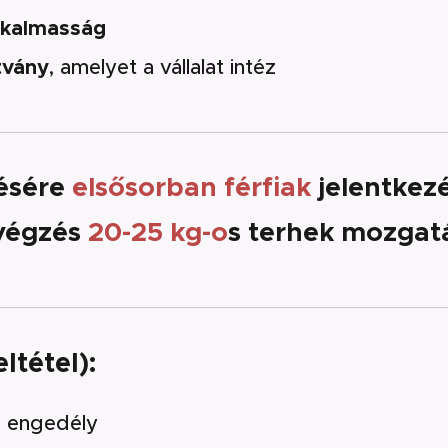
lkalmasság
tvány
, amelyet a vállalat intéz
tésére
elsősorban férfiak
jelentkezé
végzés
20-25 kg-o
s terhek mozgatá
ltétel):
 engedély