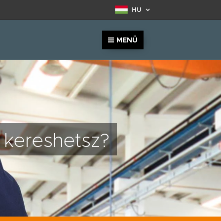
HU
MENÜ
ól kereshetsz?