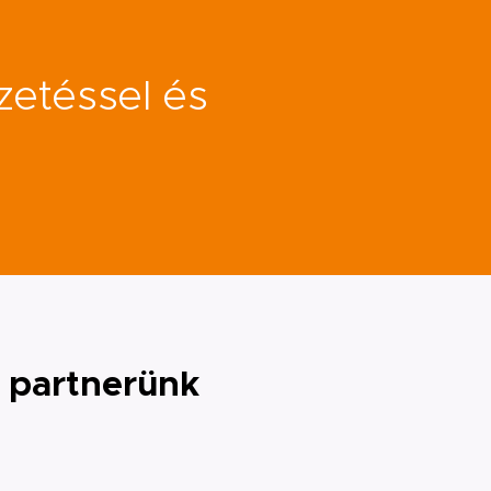
zetéssel és
 partnerünk