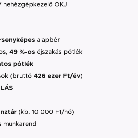
/ nehézgépkezelő OKJ
rsenyképes
alapbér
os,
49 %-os
éjszakás pótlék
tos pótlék
ások (bruttó
426 ezer Ft/év
)
LLÁS
nztár
(kb. 10 000 Ft/hó)
s munkarend