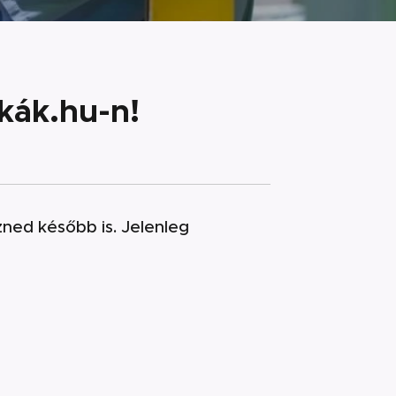
ák.hu-n!
zned később is. Jelenleg