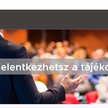
elentkezhetsz a tájék