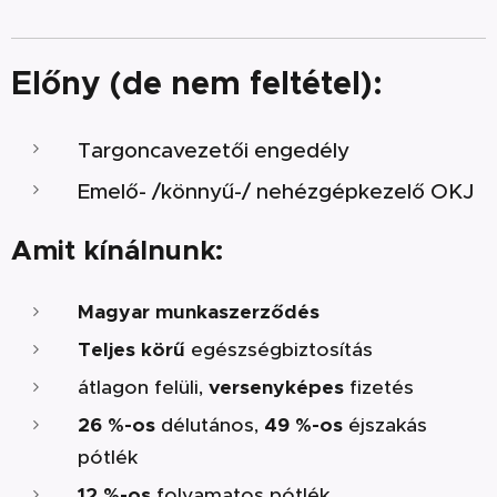
Előny (de nem feltétel):
Targoncavezetői engedély
Emelő- /könnyű-/ nehézgépkezelő OKJ
Amit kínálnunk:
Magyar munkaszerződés
Teljes körű
egészségbiztosítás
átlagon felüli,
versenyképes
fizetés
26 %-os
délutános,
49 %-os
éjszakás
pótlék
12 %-os
folyamatos pótlék