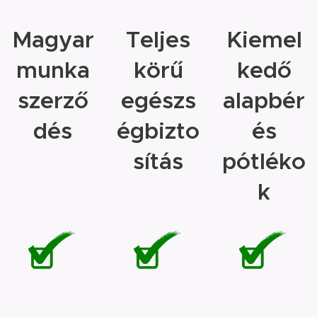
Magyar
Teljes
Kiemel
munka
körű
kedő
szerző
egészs
alapbér
dés
égbizto
és
sítás
pótléko
k