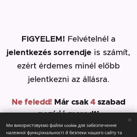
FIGYELEM!
Felvételnél a
jelentkezés sorrendje
is számít,
ezért érdemes minél előbb
jelentkezni az állásra.
Ne feledd!
Már csak
4
szabad
pozíció maradt!
Ми використовуємо файли cookie для забезпечення
належної функціональності й безпеки нашого сайту та