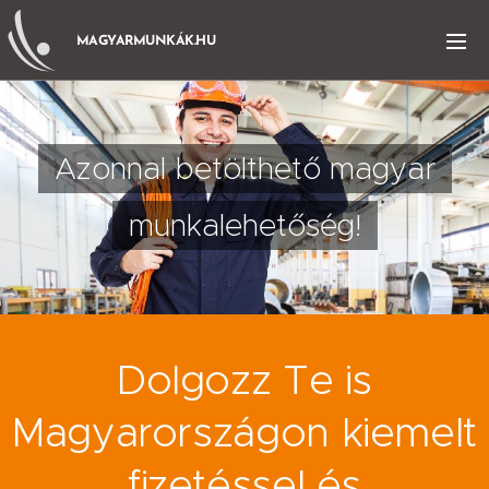
MAGYARMUNKÁK.HU
Azonnal betölthető magyar
munkalehetőség!
Dolgozz Te is
Magyarországon kiemelt
fizetéssel és