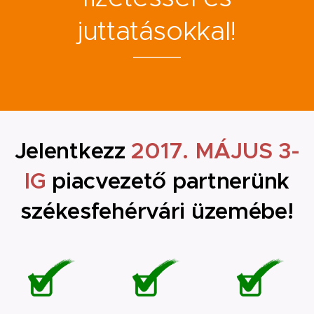
juttatásokkal!
Jelentkezz
2017. MÁJUS 3-
IG
piacvezető partnerünk
székesfehérvári üzemébe!