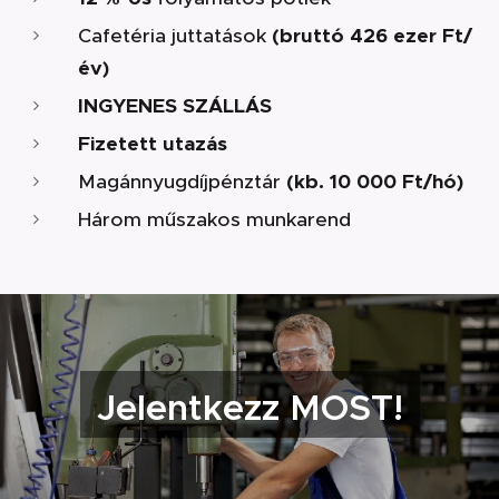
Cafetéria juttatások
(bruttó 426 ezer Ft/
év)
INGYENES SZÁLLÁS
Fizetett utazás
Magánnyugdíjpénztár
(kb. 10 000 Ft/hó)
Három műszakos munkarend
Jelentkezz MOST!