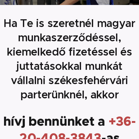
Ha Te is szeretnél magyar
munkaszerződéssel,
kiemelkedő fizetéssel és
juttatásokkal munkát
vállalni székesfehérvári
parterünknél, akkor
hívj bennünket a
+36-
20-408-3843
-as